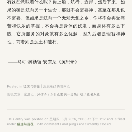
有这些意味着什么呢？你上船，航行，近岸，然后下来。如
果的确是航向另一个生命，那就不会需要神，甚至在那儿也
不需要。但如果是航向一个无知无觉之乡，你将不会再受痛
苦和快乐的掌握，不会再是身体的奴隶，而身体有多么下
贱，它所服务的对象就有多么优越，因为后者是理智和神
性，前者则是泥土和速朽。
——马可·奥勒留·安东尼《沉思录》
Posted in
猛虎与蔷薇
|
沉思录
已关闭评论
随机文章：
变形记：风信子
/
为什么要买一台果汁机
/
逝者永逝
This entry was posted on 星期四, 3月 20th, 2008 at 下午 1:12 and is filed
under
猛虎与蔷薇
. Both comments and pings are currently closed.