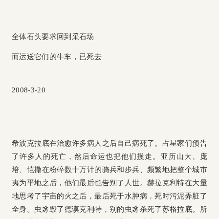
全体石头要求回到采石场
而运送它们的牛车，已死去
2008-3-20
希波克拉底在治愈许多病人之后自己病死了。占星家们预告
了许多人的死亡，然后命运也把他们攫走。亚历山大、庞
培、恺撒在粉碎数十万计的骑兵和步兵、频繁地把整个城市
夷为平地之后，他们最后也告别了人世。赫拉克利特在大量
地思考了宇宙的火之后，最后死于水肿病，死时污泥弄脏了
全身。虫豸毁了德谟克利特，别的虫豸杀死了苏格拉底。所