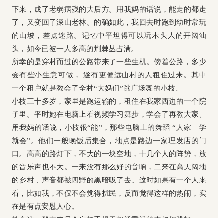
下来，成了老弱病残的大后方。用我妈的话说，能走的都走
了，又变回了深山老林。的确如此，我回去时跑到幼时常玩
的山坡，差点迷路。记忆中平坦得可以玩木头人的开阔汕
头，如今已被一人多高的荆棘丛占满。
所幸的是穿村而过的公路带来了一些生机。傍着公路，多少
会有些小生意可做， 遂有更偏远山村的人租住过来。其中
一个租户就是教会了全村“大妈们”跳广场舞的小枝。
小枝三十多岁，家里是跑运输的，租住在我家西边的一个院
子里。平时她在电脑上看视频学习舞步，学会了再教大家。
用我妈的话说，小枝很“能”，那些电脑上的舞蹈 “人家一学
就会”。他们一般晚饭后集合，地点是路边一家理发店的门
口。高高的路灯下，不大的一块空地，十几个人的阵势，放
的音乐声也不大。一来没有那么好的音响，二来在高天阔地
的乡村，声音都被四野的黑暗吸了去。这时如果有一个人来
看，比如我，不仅不会觉得扰民，反而觉得这样的热闹，实
在是有点安慰人心。