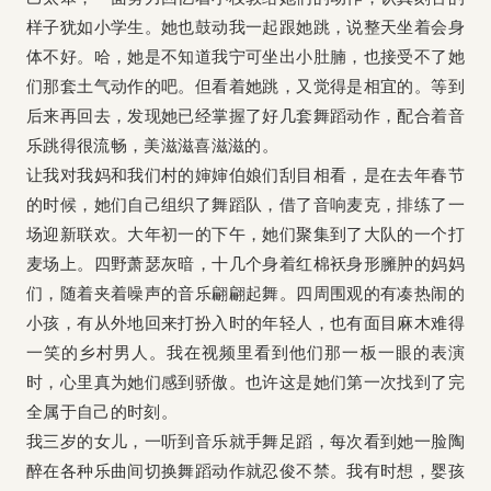
样子犹如小学生。她也鼓动我一起跟她跳，说整天坐着会身
体不好。哈，她是不知道我宁可坐出小肚腩，也接受不了她
们那套土气动作的吧。但看着她跳，又觉得是相宜的。等到
后来再回去，发现她已经掌握了好几套舞蹈动作，配合着音
乐跳得很流畅，美滋滋喜滋滋的。
让我对我妈和我们村的婶婶伯娘们刮目相看，是在去年春节
的时候，她们自己组织了舞蹈队，借了音响麦克，排练了一
场迎新联欢。大年初一的下午，她们聚集到了大队的一个打
麦场上。四野萧瑟灰暗，十几个身着红棉袄身形臃肿的妈妈
们，随着夹着噪声的音乐翩翩起舞。四周围观的有凑热闹的
小孩，有从外地回来打扮入时的年轻人，也有面目麻木难得
一笑的乡村男人。我在视频里看到他们那一板一眼的表演
时，心里真为她们感到骄傲。也许这是她们第一次找到了完
全属于自己的时刻。
我三岁的女儿，一听到音乐就手舞足蹈，每次看到她一脸陶
醉在各种乐曲间切换舞蹈动作就忍俊不禁。我有时想，婴孩