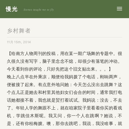
慢光
Stones taught me to fly
乡村舞者
11月 15th, 2014
【给南方人物周刊的投稿，用在某一期广场舞的专题中。很
久很久没有写字，脑子里念念不熄，却很少有落笔的冲动。
今天看到你的评论，只好先把这个旧文贴出来。。。】
晚上八点半在外乘凉，顺便给我妈拨了个电话，刚响两声，
便被接了起来。有点意外地问她：今天怎么没出去跳舞？这
个点儿正是她去和村里其他妇女们会合的时间，通常我打电
话她都接不着，我也就是贸打着试试。我妈说：没去，不去
了。年轻人学的舞跟不上，就在咱家院子里看着你买的看戏
机，学跳佳木斯呢。我又问，你一个人在跳啊？她说，不
是，还有你桂梅嫂。噢，那你去跳吧，我说，我没啥事，就