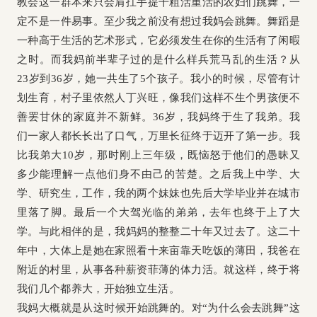
教会这一群本来只会肩扛手提干粗活重活的农妇们跳舞，一
定不是一件易事。至少我之前没有想过我妈会跳舞。舞蹈是
一种高于生活的艺术形式，它必须发生在你的生活有了闲暇
之时。而我妈前半辈子过的是什么样兵荒马乱的生活？从
23岁到36岁，她一共生了5个孩子。我小的时候，尽管有计
划生育，村子里依然人丁兴旺，像我们这样不生个男孩便不
善罢甘休的家庭并不新鲜。36岁，我妈终于生了我弟。我
们一家人都长长出了口气，万里长征终于迈开了第一步。我
比我弟大10岁，那时刚上三年级，既恼怒于他们的愚昧又
多少能理解一点他们身不由己的苦楚。之后我上中学、大
学、研究生，工作，我的两个妹妹也先后大学毕业并在城市
里落了脚。最后一个大驾光临的弟弟，去年也终于上了大
学。与此相伴的是，我妈妈的整整二十年又过去了。这二十
年中，大体上是她在家照看十来亩靠天吃饭的薄田，我爸在
附近的村里，从事各种薪资菲薄的体力活。就这样，终于将
我们几个都养大，开始独立生活。
我妈大概就是从这时候开始跳舞的。对“为什么会去跳舞”这