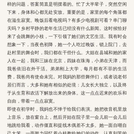
样的问题，答案简直是明摆着的。忙了大半辈子，突然空闲
下来，身体和心都无处安放。重要的是，家里的每个角落都
在滋生寂寞。晚饭后看电视吗？有多少电视剧可看？串门聊
天吗？乡村平静的老年生活已经没有什么新闻。这时候恰好
来了会跳舞的小枝，一下引领了她们的文艺生活。我有时会
想象一下，当夜色初降，她一个人吃过晚饭，锁上院门，去
赴村里的舞会时，我们都在干些什么。大姐在县城和她的家
人在一起，我和三妹在北京，四妹在珠海，小弟在天津，而
我爸依旧在外干活。弟弟刚上大学，每月都有不菲的生活
费，我爸尚有使命未完。对我妈的那些舞伴们，或者说老邻
居们而言，大多和她有相似的处境：儿女长大独立，以及终
于从生育和农活下解放出来的身体。这一点点迟来的欢乐和
自由，带着一点点寂寞。
即使在初学时，我妈也不惮于给我们表演。她把收音机里放
上音乐，放在窗台上，然后开始在院子里一会儿前一会儿后
地跳给我看，动作僵直和提线木偶差不太多。她一面自嘲自
己太笨，一面努力回忆着小枝教给她们的动作，认真刻苦的