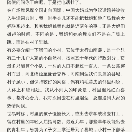
随便问问你干啥呢。于是把电话挂了。
在广场舞风靡全国走向国际，中国大妈成为争议话题并被收
入牛津词典时，我一时半会儿还不能把我妈和跳广场舞的大
妈联系起来。其实我妈跳舞也就是近两年的事，正是大妈们
雄起的时间。不同的是，我妈和她的舞友们不是在广场上
跳，而是在村子里跳。
有必要介绍一下我们的小村。它位于太行山南麓，是一个只
有二十几户人家的小自然村。按照五十年代的行政划分，它
最多只能算个小队，一村的人口不超过一百人。一条公路穿
村而过，向北绵延至豫晋交界，向南到达我们隶属的县城。
村子虽小，但保持较好的风俗，偶有鸡毛蒜皮的邻里纠纷，
大体上和睦相处。我从小到大的印象是，村里但凡红白喜
事，都齐心合力。我每次回去在村里溜达，总能遇到大家的
热情问候。
世易时移，村里的孩子慢慢长大，或出去求学或出去打工，
留在村里的年轻人屈指可数。最近几年，那些早年没能出去
的青壮年，纷纷为了子女上学迁居到了县城，小村一下寥落