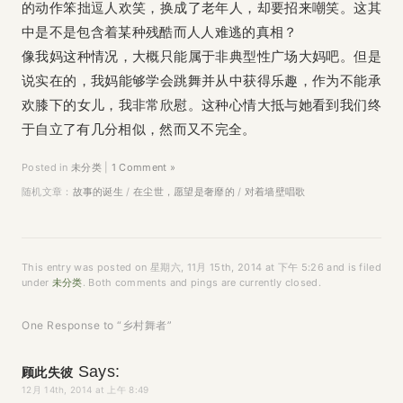
的动作笨拙逗人欢笑，换成了老年人，却要招来嘲笑。这其
中是不是包含着某种残酷而人人难逃的真相？
像我妈这种情况，大概只能属于非典型性广场大妈吧。但是
说实在的，我妈能够学会跳舞并从中获得乐趣，作为不能承
欢膝下的女儿，我非常欣慰。这种心情大抵与她看到我们终
于自立了有几分相似，然而又不完全。
Posted in
未分类
|
1 Comment »
随机文章：
故事的诞生
/
在尘世，愿望是奢靡的
/
对着墙壁唱歌
This entry was posted on 星期六, 11月 15th, 2014 at 下午 5:26 and is filed
under
未分类
. Both comments and pings are currently closed.
One Response to “乡村舞者”
Says:
顾此失彼
12月 14th, 2014 at 上午 8:49