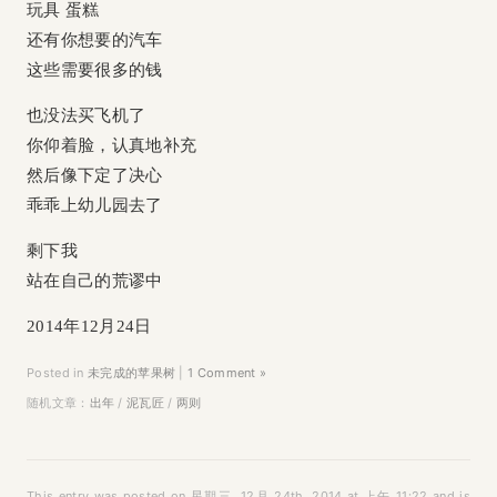
玩具 蛋糕
还有你想要的汽车
这些需要很多的钱
也没法买飞机了
你仰着脸，认真地补充
然后像下定了决心
乖乖上幼儿园去了
剩下我
站在自己的荒谬中
2014年12月24日
Posted in
未完成的苹果树
|
1 Comment »
随机文章：
出年
/
泥瓦匠
/
两则
This entry was posted on 星期三, 12月 24th, 2014 at 上午 11:22 and is