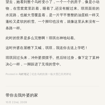
望去，她看到整个乌村变小了，一个一个的房子，像是小动
物，在雪窝窝里趴着，睡着了,还没有醒过来。琪琪面前的
水泥路，也被大雪覆盖着，是一片平平整整奶油蛋糕一样又
蓬松又柔软的积雪。一个脚印也没有，就像这里从来没有一
条路一样。
此时的世界是多么完整啊！琪琪出神地站着。
这时外婆在屋檐下又喊，琪琪，我送你去送上学吧！
琪琪回过头来，冲外婆摆摆手。然后转过身，像下定了某种
决心一样，一脚踩进了无垠的雪中。
Posted in
乌村笔记
|
纪念乌村的第一场大雪
已关闭评论
带你去我外婆的家
10月 22nd, 2009