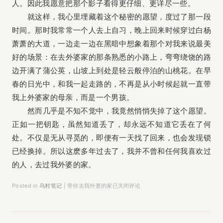
人。因此我愿意把那个影子看得更仔细、更详尽一些。
就这样，我心里埋藏着这个秘密的愿望，度过了那一段
时间。那时我常常一个人去上自习，晚上回来时候穿过白杨
萧萧的大道，一边走一边在黑暗中想象着那个对我来说最美
好的场景：在去外婆家的那条熟悉的小路上，弯弯绕饶的路
边开满了蒲公英，山坡上到处是轻云般停泊的山桃花。在早
春的日光中，和我一起走路的，不再是从小时候起就一直带
我上外婆家的母亲，而是一个男孩。
然而几乎是不知不觉中，我竟然悄悄失掉了这个愿望。
正如一把钥匙，虽然知道丢了，却永远不知道它丢在了何
处。不仅是无从寻觅的，即便有一天找了回来，也会发现锁
已经换掉。所以这麽多年过去了，我并不曾和任何我喜欢过
的人，去过我外婆的家。
Posted in
乌村笔记
|
带你去我外婆的家
已关闭评论