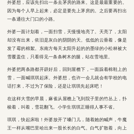
外婆想，应该先扫出一条去茅房的路来。这是最最重要的。
因为每个人早上起来，必定是要先上茅房的。之后要再扫出
一条通往大门口的小路。
外婆一面计划着，一面扫雪，天慢慢地亮了。天亮了，太阳
却没有出来，依旧是灰白的阴阴的天。低低的云垂着，像是
发了霉的棉絮。东南方每天太阳升起的的墨绿的小松林被大
雪覆盖住，只看得见一条条树木的腿，站在雪地里。
外婆把两条路都开辟好后，回到屋檐下，一面跺着棉鞋上的
雪，一面喊琪琪起床。外婆想，也许一会儿就会有学校的电
话打来，不过为了保险，还是让琪琪先起床吧！
在这样大雪的早晨，麻雀从屋檐上飞到院子里的竹丛上，扑
棱着，叫着，雪花翻飞。小学生琪琪正睡得人事不省。
琪琪，快起床啦！外婆放开了嗓门儿，随着她的喊声，牛魔
王一样从嘴巴里哈出来一股长长的白气。白气扩散着，向上