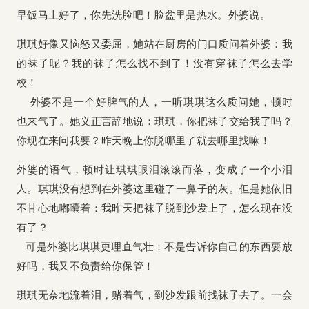
早饭马上好了，你先洗脸吧！脸盆里是热水。外婆说。
琪琪好像又恼怒又委屈，她站在厨房的门口质问着外婆：我
的袜子呢？我的袜子怎么找不到了！没有穿袜子怎么去学
校！
外婆不是一个好脾气的人，一听琪琪这么质问她，顿时
也来气了。她义正言辞地说：琪琪，你把袜子交给我了吗？
你现在来问我要？昨天晚上你脱哪里了就去哪里找嘛！
外婆的语气，顿时让琪琪眼泪滚滚而落，变成了一个小泪
人。琪琪没有想到在外婆这里碰了一鼻子的灰。但是她依旧
不甘心地嘟囔着：我昨天把袜子脱到沙发上了，怎么现在没
有了？
可是外婆比琪琪更理直气壮：不是告诉你自己的东西要放
好吗，我又不负责给你保管！
琪琪无奈地流着泪，赌着气，到沙发跟前找袜子去了。一会