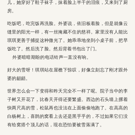
儿，她穿好了鞋子袜子，抹着脸上半干的泪痕，又来到了厨
房。
吃饭吧，吃完饭再洗脸。外婆说，依旧板着脸，但是就像云
缝里的阳光一样，有一丝掩藏不住的慈祥。家里没有人能比
琪琪更善于捕捉这种微光了。她乖乖地坐到小桌子前，把早
饭吃了。然后洗了脸。然后背着书包出了门。
外婆暗暗期盼的电话铃声一直没有响。
好大的雪呀！琪琪站在屋檐下惊叹，好像立刻忘了刚才跟外
婆的龃龉。
世界怎么会一下变得和昨天完全不一样了呢。院子当中的李
子树又开花了，比春天开得还要繁盛。西边的石头墙上摞着
快两尺高的雪，松鼠再也没法在上面偷偷地跑了。在高高的
白杨树上，喜鹊的窝看上去还是黑乎乎的，不过如果它们没
有给窝搭个顶儿的话，现在恐怕要被雪落满了。