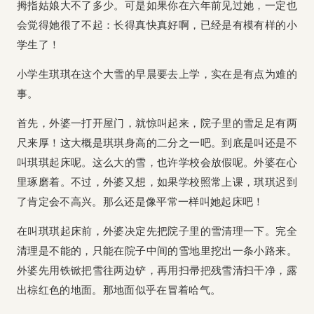
拇指姑娘大不了多少。可是如果你在六年前见过她，一定也
会觉得她很了不起：长得真快真好啊，已经是有模有样的小
学生了！
小学生琪琪在这个大雪的早晨要去上学，实在是有点为难的
事。
首先，外婆一打开屋门，就惊叫起来，院子里的雪足足有两
尺来厚！这大概是琪琪身高的二分之一吧。到底是叫还是不
叫琪琪起床呢。这么大的雪，也许学校会放假呢。外婆在心
里琢磨着。不过，外婆又想，如果学校照常上课，琪琪迟到
了肯定会不高兴。那么还是像平常一样叫她起床吧！
在叫琪琪起床前，外婆决定先把院子里的雪清理一下。完全
清理是不能的，只能在院子中间的雪地里挖出一条小路来。
外婆先用铁锨把雪往两边铲，再用扫帚把残雪清扫干净，露
出棕红色的地面。那地面似乎在冒着哈气。