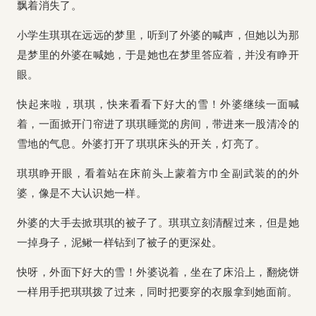
飘着消失了。
小学生琪琪在远远的梦里，听到了外婆的喊声，但她以为那
是梦里的外婆在喊她，于是她也在梦里答应着，并没有睁开
眼。
快起来啦，琪琪，快来看看下好大的雪！外婆继续一面喊
着，一面掀开门帘进了琪琪睡觉的房间，带进来一股清冷的
雪地的气息。外婆打开了琪琪床头的开关，灯亮了。
琪琪睁开眼，看着站在床前头上蒙着方巾全副武装的的外
婆，像是不大认识她一样。
外婆的大手去掀琪琪的被子了。琪琪立刻清醒过来，但是她
一掉身子，泥鳅一样钻到了被子的更深处。
快呀，外面下好大的雪！外婆说着，坐在了床沿上，翻烧饼
一样用手把琪琪拨了过来，同时把要穿的衣服拿到她面前。