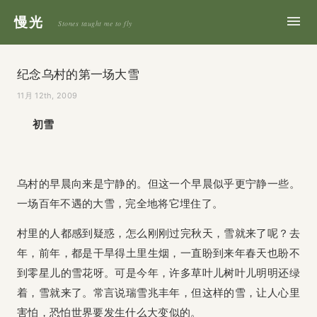
慢光
Stones taught me to fly
纪念乌村的第一场大雪
11月 12th, 2009
初雪
乌村的早晨向来是宁静的。但这一个早晨似乎更宁静一些。
一场百年不遇的大雪，完全地将它埋住了。
村里的人都感到疑惑，怎么刚刚过完秋天，雪就来了呢？去
年，前年，都是干旱得土里生烟，一直盼到来年春天也盼不
到零星儿的雪花呀。可是今年，许多草叶儿树叶儿明明还绿
着，雪就来了。常言说瑞雪兆丰年，但这样的雪，让人心里
害怕，恐怕世界要发生什么大变似的。