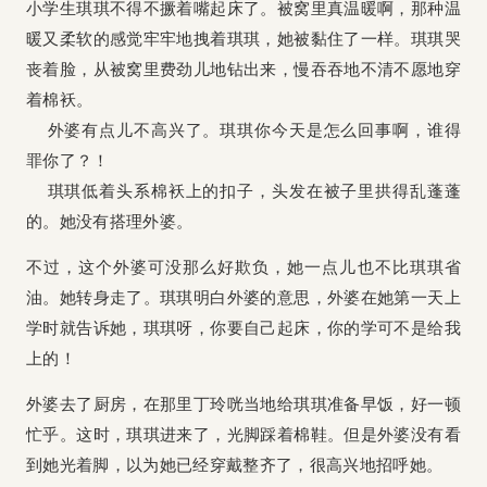
小学生琪琪不得不撅着嘴起床了。被窝里真温暖啊，那种温
暖又柔软的感觉牢牢地拽着琪琪，她被黏住了一样。
琪琪哭
丧着脸，从被窝里费劲儿地钻出来，慢吞吞地不清不愿地穿
着棉袄。
外婆有点儿不高兴了。琪琪你今天是怎么回事啊，谁得
罪你了？！
琪琪低着头系棉袄上的扣子，头发在被子里拱得乱蓬蓬
的。她没有搭理外婆。
不过，这个外婆可没那么好欺负，她一点儿也不比琪琪省
油。她转身走了。琪琪明白外婆的意思，外婆在她第一天上
学时就告诉她，琪琪呀，你要自己起床，你的学可不是给我
上的！
外婆去了厨房，在那里丁玲咣当地给琪琪准备早饭，好一顿
忙乎。这时，琪琪进来了，光脚踩着棉鞋。但是外婆没有看
到她光着脚，以为她已经穿戴整齐了，很高兴地招呼她。