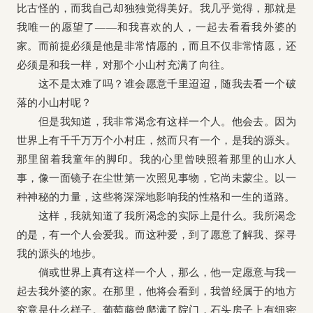
比古怪的，而我自己却独独觉得美好。我几乎觉得，那就是
我唯一的愿望了——和我喜欢的人，一起去看看我外婆的
家。而前提必须是他是非常情愿的，而且不仅非常情愿，还
必须是和我一样，对那个小山村充满了向往。
这不是太难了吗？谁会愿意千里迢迢，随我去看一个破
落的小山村呢？
但是我知道，我非常渴念有这样一个人。他会去。因为
世界上有千千万万个小村庄，然而只有一个，是我的源头。
那里留着我童年的脚印。我的心里曾映照着那里的山水人
事，像一面镜子在尘世第一次照见事物，它尚未蒙尘。以一
种神秘的力量，这些将深深地影响我的性格和一生的道路。
这样，我就知道了我所渴念的实际上是什么。我所渴念
的是，有一个人会爱我。而这种爱，到了愿意了解我、探寻
我的源头的地步。
倘或世界上真有这样一个人，那么，他一定愿意与我一
起去我外婆的家。在那里，他将会看到，我曾经属于的地方
究竟是什么样子。葡萄藤曾爬满了院门，石头房子上有细密