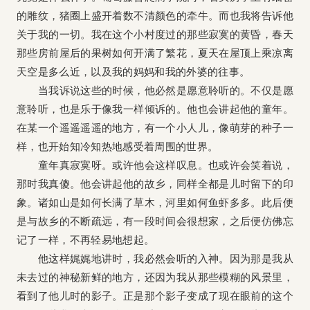
的雕纹，猪圈上盛开着数不清颜色的牵牛。而也我将告诉他
关于我的一切。我在这个小村度过的那些寂寞的黄昏，春天
那些房前屋后的果树如何开满了繁花，夏天在屋顶上乘凉离
天空是多么近，以及我的妈妈和我的外婆的往事。
当我诉说这些的时候，他必然是愿意聆听的。不仅是愿
意聆听，也是乐于像我一样倾诉的。他也会讲起他的童年。
在某一个遥遥遥遥的地方，有一个小人儿，像萌芽的种子一
样，也开始知冷知热地感受着周围的世界。
童年真寂寞呀。或许他会这样叹息。也或许会笑着说，
那时我真傻。他会讲起他的故乡，同样全都是儿时留下的印
象。诸如山是如何长满了草木，河里如何鱼虾多多。此后便
是与故乡的不断疏远，有一段时间会很想家，之后便仿佛忘
记了一样，不再轻易地想起。
他这样娓娓地讲时，我必然会听的入神。因为那是我从
未去过的神秘新鲜的地方，还因为我从那些模糊的风景里，
看到了他儿时的影子。正是那个影子变成了现在眼前的这个