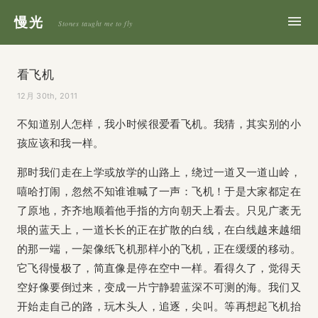
慢光
Stones taught me to fly
看飞机
12月 30th, 2011
不知道别人怎样，我小时候很爱看飞机。我猜，其实别的小
孩应该和我一样。
那时我们走在上学或放学的山路上，绕过一道又一道山岭，
嘻哈打闹，忽然不知谁谁喊了一声：飞机！于是大家都定在
了原地，齐齐地顺着他手指的方向朝天上看去。只见广袤无
垠的蓝天上，一道长长的正在扩散的白线，在白线越来越细
的那一端，一架像纸飞机那样小的飞机，正在缓缓的移动。
它飞得慢极了，简直像是停在空中一样。看得久了，觉得天
空好像要倒过来，变成一片宁静碧蓝深不可测的海。我们又
开始走自己的路，玩木头人，追逐，尖叫。等再想起飞机抬