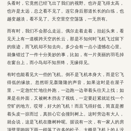
头看时，它竟然已经飞出了我们的视野。也许是飞得太高，
也许是太远，总之看不见了。连它身后那道长长的白练，也
越变越淡，看不见了。天空里空空荡荡，一无所有。
而有时，我们不会那么走运。偶尔走着走着，抬起头来，看
见天上有一道横跨天空的长云，那是不知何时飞机飞过留下
的痕迹，而飞机却不知去向。多少会有一点小遗憾在心里。
就像错过了一件十分美妙的事，比如，有一片美丽的羽毛掉
在窗台上，而小鸟却不知所终，无缘得见。
有时也能看见大一些的飞机。倒不是飞机本身大，而是它飞
得低的缘故。忽然听见轰隆隆的声音，如果这时是在屋子
里，一定急忙忙地往外跑，一边跑一边举着头往天上找；如
果是在外面，又被树木挡去了视线，一定要赶紧就近找一个
空旷的地方。哎呀，好大的飞机！而且飞得好低，简直是擦
着头皮一掠而过，真担心它会撞到树上。这时旁边有大人，
就会说，这是飞机在撒树种呢。据说有一次，有一家人的房
顶劈里啪啦下雨一样落了许多的松子。大概是飞机上的人没