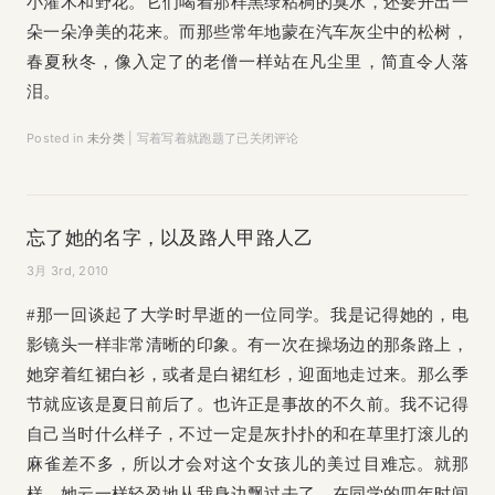
小灌木和野花。它们喝着那样黑绿粘稠的臭水，还要开出一
朵一朵净美的花来。而那些常年地蒙在汽车灰尘中的松树，
春夏秋冬，像入定了的老僧一样站在凡尘里，简直令人落
泪。
Posted in
未分类
|
写着写着就跑题了
已关闭评论
忘了她的名字，以及路人甲路人乙
3月 3rd, 2010
#那一回谈起了大学时早逝的一位同学。我是记得她的，电
影镜头一样非常清晰的印象。有一次在操场边的那条路上，
她穿着红裙白衫，或者是白裙红杉，迎面地走过来。那么季
节就应该是夏日前后了。也许正是事故的不久前。我不记得
自己当时什么样子，不过一定是灰扑扑的和在草里打滚儿的
麻雀差不多，所以才会对这个女孩儿的美过目难忘。就那
样，她云一样轻盈地从我身边飘过去了。在同学的四年时间