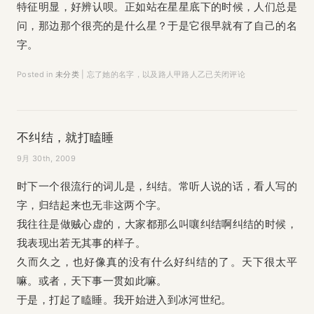
特征明显，好辨认呗。正如站在星星底下的时候，人们总是
问，那边那个很亮的是什么星？于是它很早就有了自己的名
字。
Posted in
未分类
|
忘了她的名字，以及路人甲路人乙
已关闭评论
不纠结，就打瞌睡
9月 30th, 2009
时下一个很流行的词儿是，纠结。常听人说的话，看人写的
字，归结起来也无非这两个字。
我往往是做贼心虚的，大家都那么叫嚷纠结啊纠结的时候，
我表现出若无其事的样子。
久而久之，也好像真的没有什么好纠结的了。天下很太平
嘛。或者，天下事一贯如此嘛。
于是，打起了瞌睡。我开始进入到冰河世纪。