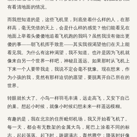
有看清地面的情况。
而我想知道的是，这些飞机里，到底坐着什么样的人，在那
样高，毫无凭借的天上，会是什么样的感觉？他们能看见在
地面上举着头傻傻地追着飞机跑的我吗？虽然我没有做出更
傻的事——朝飞机挥手致意——其实我很渴望他们在天上能
看见我。为什么有这种渴望，我不知道。也许是因为飞机就
像来自另一个世界一样吧，神秘且遥远。如果那时从飞机上
下来一个人要带我走，我说不定会毫不犹豫。现在想来，作
为小孩的我，竟然有那样迫切的愿望，要脱离开自己所在的
世界。
转眼就长大了。小鸟一样羽毛丰满，远走高飞，又安下自己
的巢。想起小时候，就像小时候幻想未来一样遥远模糊。
有趣的是，我在北京的住所毗邻机场，我又开始看飞机了。
每一天，都会有无数架的金属大鸟，尾巴上涂着不同的标
志，起起落落。起飞时，踌躇满志，轰然腾空；降落时好像