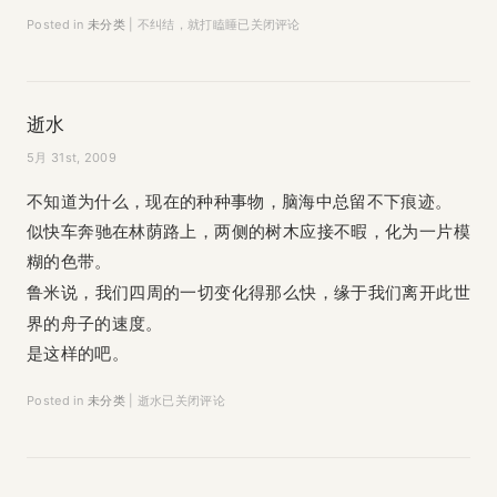
Posted in
未分类
|
不纠结，就打瞌睡
已关闭评论
逝水
5月 31st, 2009
不知道为什么，现在的种种事物，脑海中总留不下痕迹。
似快车奔驰在林荫路上，两侧的树木应接不暇，化为一片模
糊的色带。
我们四周的一切变化得那么快，缘于我们离开此世
鲁米说，
界的舟子的速度。
是这样的吧。
Posted in
未分类
|
逝水
已关闭评论