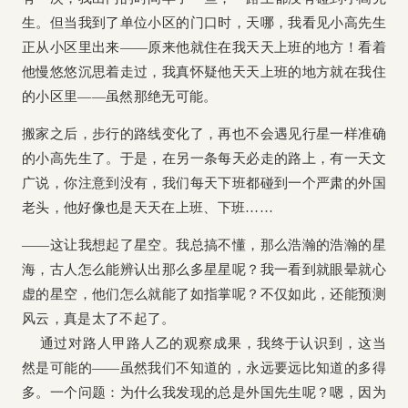
生。但当我到了单位小区的门口时，天哪，我看见小高先生
正从小区里出来——原来他就住在我天天上班的地方！看着
他慢悠悠沉思着走过，我真怀疑他天天上班的地方就在我住
的小区里——虽然那绝无可能。
搬家之后，步行的路线变化了，再也不会遇见行星一样准确
的小高先生了。于是，在另一条每天必走的路上，有一天文
广说，你注意到没有，我们每天下班都碰到一个严肃的外国
老头，他好像也是天天在上班、下班……
——这让我想起了星空。我总搞不懂，那么浩瀚的浩瀚的星
海，古人怎么能辨认出那么多星星呢？我一看到就眼晕就心
虚的星空，他们怎么就能了如指掌呢？不仅如此，还能预测
风云，真是太了不起了。
通过对路人甲路人乙的观察成果，我终于认识到，这当
然是可能的——虽然我们不知道的，永远要远比知道的多得
多。一
个问题：为什么我发现的总是外国先生呢？
嗯，因为