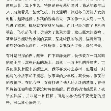
倦鸟归巢，翼下生风。特别是在夜幕初降时，我从地铁里出
来，忽然看见一架大飞机，灯火通明，掠过冬日万箭齐发的
树梢，越降越低，从我的视角看去，真的像一只大鸟，一头
扎进了树林。机场就在树林的后面。而且已经习惯了飞机的
噪音。飞机起飞时，仿佛为了集聚力量，发出巨大的轰鸣，
甚至似乎能听到金属的震颤，某处轻微的破损。隔着屋顶，
依然好像毫无遮拦。不过很快，轰鸣就会过去，骤然消失。
有时是很深的夜，醒来，四下寂静无声，仿佛装在一口黑暗
的箱子里，漂在死寂的海上。忽然，一阵飞机的呼啸声。世
界仿佛从梦魇中苏醒过来。我不喜欢村上春树，但看过一则
他写的小故事却不能忘。故事里的少年说，我爱你，像夜半
的汽笛声。在他心中，女孩打破了他无始无终的梦魇，在他
即将被孤独和虚无吞没时将他唤醒。而我真确地感受到了夜
半的汽笛，并非是一种打扰，而是世界依然平安无恙的报
告。可以放心睡去了。