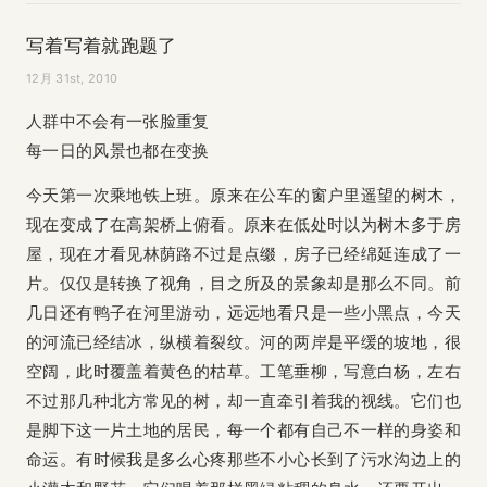
写着写着就跑题了
12月 31st, 2010
人群中不会有一张脸重复
每一日的风景也都在变换
今天第一次乘地铁上班。原来在公车的窗户里遥望的树木，
现在变成了在高架桥上俯看。原来在低处时以为树木多于房
屋，现在才看见林荫路不过是点缀，房子已经绵延连成了一
片。仅仅是转换了视角，目之所及的景象却是那么不同。前
几日还有鸭子在河里游动，远远地看只是一些小黑点，今天
的河流已经结冰，纵横着裂纹。河的两岸是平缓的坡地，很
空阔，此时覆盖着黄色的枯草。工笔垂柳，写意白杨，左右
不过那几种北方常见的树，却一直牵引着我的视线。它们也
是脚下这一片土地的居民，每一个都有自己不一样的身姿和
命运。有时候我是多么心疼那些不小心长到了污水沟边上的