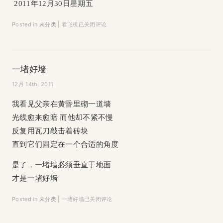
2011年12月30日星期五
Posted in
未分类
|
看飞机
已关闭评论
一堵好墙
12月 14th, 2011
我看见父亲在黄昏里砌一道墙
光线愈来愈暗 而他却不紧不慢
反复用瓦刀敲击着砖块
直到它们固定在一个合适的角度
是了，一堵墙必须垂直于地面
才是一堵好墙
Posted in
未分类
|
一堵好墙
已关闭评论