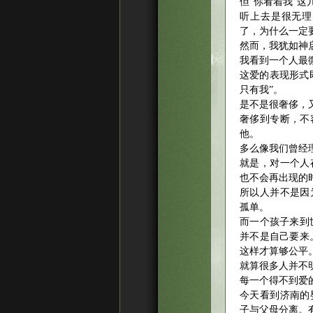
但“你看着我”
听上去是很无理
了，为什么一定
然而，我犹如神
我看到一个人最
这爱的表现形式
只有我”。
是不是很奢侈，
奢侈到专断，不
他。
多么像我们曾经
就是，对一个人
也不会再出现的
所以人并不是因
孤单。
而一个孩子来到
并不是自己要来
这样才算够公平
就算很多人并不
每一个得不到爱
今天看到济南的
子与父母分离。