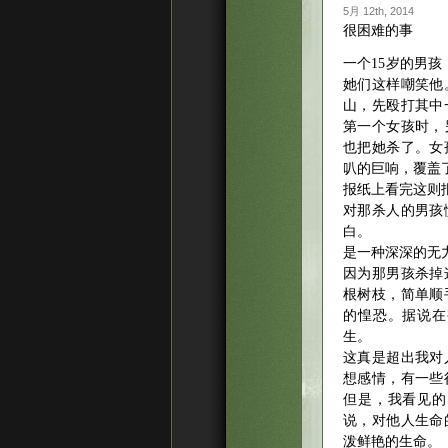
5月 12th, 2014
很困难的事
一个15岁的男
她们这样嘲笑他
山，先殴打其中
第一个女孩时，
也把她杀了。女
叭的巨响，覆盖
报纸上看完这则
对那杀人的男孩
白。
是一种深深的无
因为那男孩杀掉
根树枝，简单顺
的惶恐。据说在
生。
这真是超出我对
想感情，有一些
但是，我看见的
说，对他人生命
泼鲜艳的生命。