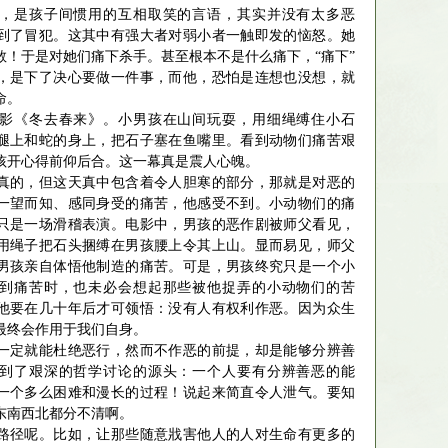
，是孩子间惯用的互相取笑的言语，其实并没有太多恶
到了冒犯。这其中有强大者对弱小者一触即发的恼怒。她
敢！于是对她们痛下杀手。甚至根本不是什么痛下，“痛下”
，是下了决心要做一件事，而他，恐怕是连想也没想，就
命。
影《冬去春来》。小男孩在山间玩耍，用细绳缚住小石
腿上和蛇的身上，把石子塞在鱼嘴里。看到动物们痛苦艰
孩开心得前仰后合。这一幕真是震人心魄。
真的，但这天真中包含着令人胆寒的部分，那就是对恶的
一望而知、感同身受的痛苦，他感受不到。小动物们的痛
只是一场滑稽表演。电影中，男孩的恶作剧被师父看见，
用绳子把石头捆缚在男孩腰上令其上山。显而易见，师父
男孩亲自体悟他制造的痛苦。可是，男孩终究只是一个小
到痛苦时，也未必会想起那些被他捉弄的小动物们的苦
他要在几十年后才可领悟：没有人有权利作恶。因为众生
最终会作用于我们自身。
一定就能杜绝恶行，然而不作恶的前提，却是能够分辨善
到了艰深的哲学讨论的源头：一个人要有分辨善恶的能
一个多么困难和漫长的过程！说起来简直令人泄气。要知
东南西北都分不清啊。
路径呢。比如，让那些随意戕害他人的人对生命有更多的