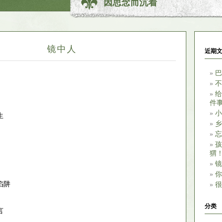
因思念而沉着
镜中人
近期
巴
不
给
件
小
生
乡
忘
孩
猬
镜
你
陷阱
很
分类
言