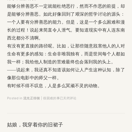
能够分辨善恶不一定就能杜绝恶行，然而不作恶的前提，却
是能够分辨善恶。如此好像回到了艰深的哲学讨论的源头：
一个人要有分辨善恶的能力。但是，这是一个多么困难和漫
长的过程！说起来简直令人泄气。要知道现实中有人连东南
西北都分不清啊。
有没有更直接的路径呢。比如，让那些随意戕害他人的人对
生命有更多的感知：生命非唯我独有，而是世间每个人都如
我一样；我给他人制造的苦难最终也会落到我的头上。
——说起来，我还真不知道该如何让人产生这种认知，除了
像那位电影中的师父一样。
有时候不得不叹息，人是多么冥顽不灵的动物。
Posted in
流光正徘徊
|
很困难的事
已关闭评论
姑娘，我穿着你的旧裙子