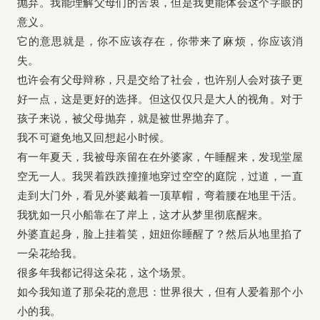
抛弃。我能理解父母们的苦衷，但是我更能体会这个字眼的
意义。
它的意思就是，你不应该存在，你带来了麻烦，你应该消
失。
也许会有父母辩称，只是交给了社会，也许别人会对孩子更
好一点，这是更好的选择。但这仅仅只是大人的视角。对于
孩子来说，被父母抛弃，就是被世界抛弃了。
我不可避免地又回想起小时候。
有一年夏天，我被母亲留在在外婆家，午睡醒来，发现堂屋
空无一人。我哭着跌跌撞撞地穿过空空的庭院，过道，一直
走到大门外，看见外婆戴着一顶草帽，弯着腰在地里干活。
我犹如一只小船靠在了岸上，这才从梦里彻底醒来。
外婆直起身，脸上挂着笑，妞妞你睡醒了？然后从地里掐了
一朵花给我。
很多年我都记得这朵花，这个场景。
如今我知道了那朵花的意思：世界很大，但有人爱着那个小
小的我。