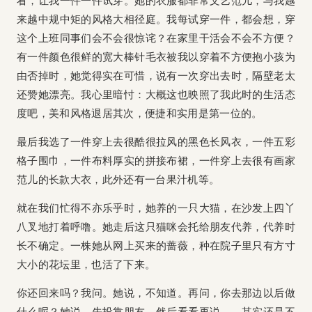
看，让我一件一件试穿。她的衣服都非常文艺范儿，与我越
来越中规中矩的风格大相径庭。我每试穿一件，都会想，穿
这个上班同事们会不会很惊诧？在家里干活会不会不方便？
有一件颜色很鲜的宽大棒针毛衣被我以穿着不方便抱小孩为
由否掉时，她觉得实在可惜，说有一次穿出去时，隔壁老太
还赞她漂亮。我心里暗忖：大概这也映照了我此时的生活态
度吧，美和风格退居其次，便捷和实用是第一位的。
最后我选了一件穿上去很酷很拉风的黑色长风衣，一件五彩
格子围巾，一件布料厚实的拼接布裙，一件穿上去很有画家
范儿的长款大衣，此外还有一台果汁机等。
就在我们忙得不亦乐乎时，她养的一只大猫，在沙发上四丫
八叉地打着呼噜。她走后这只猫咪会托给朋友代养，代养时
长不确定。一株她从网上买来的蔷薇，种在院子里只有方寸
大小的花坛里，也活了下来。
你还回来吗？我问。她说，不知道。再问，你去那边以后做