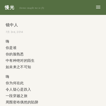
慢光
Stones taught me to fly
镜中人
7月 3rd, 2014
嗨
你是谁
你的脸熟悉
中有种绝对的陌生
如未来之不可知
嗨
你为何在此
令人疑心是跌入
一段穿越之旅
周围密布偶然的陷阱