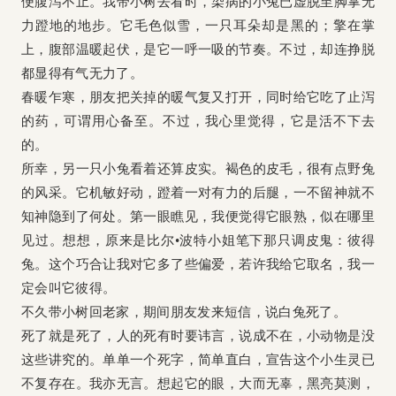
便腹泻不止。我带小树去看时，染病的小兔已虚脱至脚掌无
力蹬地的地步。它毛色似雪，一只耳朵却是黑的；擎在掌
上，腹部温暖起伏，是它一呼一吸的节奏。不过，却连挣脱
都显得有气无力了。
春暖乍寒，朋友把关掉的暖气复又打开，同时给它吃了止泻
的药，可谓用心备至。不过，我心里觉得，它是活不下去
的。
所幸，另一只小兔看着还算皮实。褐色的皮毛，很有点野兔
的风采。它机敏好动，蹬着一对有力的后腿，一不留神就不
知神隐到了何处。第一眼瞧见，我便觉得它眼熟，似在哪里
见过。想想，原来是比尔•波特小姐笔下那只调皮鬼：彼得
兔。这个巧合让我对它多了些偏爱，若许我给它取名，我一
定会叫它彼得。
不久带小树回老家，期间朋友发来短信，说白兔死了。
死了就是死了，人的死有时要讳言，说成不在，小动物是没
这些讲究的。单单一个死字，简单直白，宣告这个小生灵已
不复存在。我亦无言。想起它的眼，大而无辜，黑亮莫测，