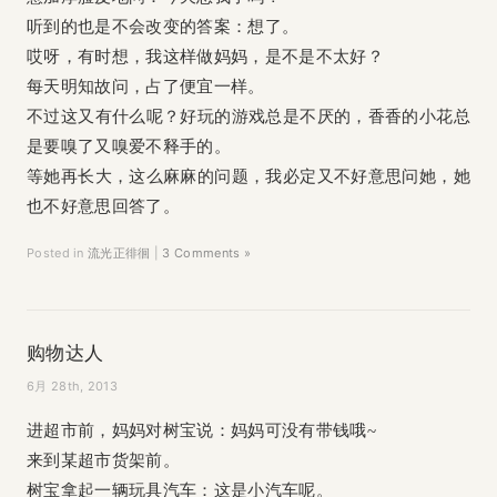
听到的也是不会改变的答案：想了。
哎呀，有时想，我这样做妈妈，是不是不太好？
每天明知故问，占了便宜一样。
不过这又有什么呢？好玩的游戏总是不厌的，香香的小花总
是要嗅了又嗅爱不释手的。
等她再长大，这么麻麻的问题，我必定又不好意思问她，她
也不好意思回答了。
Posted in
流光正徘徊
|
3 Comments »
购物达人
6月 28th, 2013
进超市前，妈妈对树宝说：妈妈可没有带钱哦~
来到某超市货架前。
树宝拿起一辆玩具汽车：这是小汽车呢。