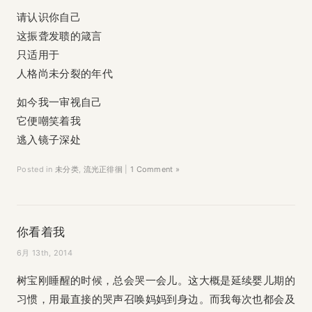
请认识你自己
这振聋发聩的箴言
只适用于
人格尚未分裂的年代
如今我一审视自己
它便嘲笑着我
逃入镜子深处
Posted in
未分类
,
流光正徘徊
|
1 Comment »
你看着我
6月 13th, 2014
树宝刚睡醒的时候，总会哭一会儿。这大概是延续婴儿期的
习惯，用最直接的哭声召唤妈妈到身边。而我每次也都会及