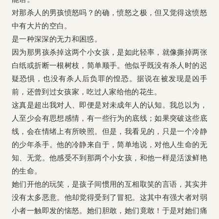
对那杀人的男孩愤怒吗？的确，愤怒之极，但又觉得这愤怒
中有大片的空白。
是一种深深的无力和困惑。
因为那男孩杀掉这两个小女孩，是如此轻率，就像撕掉两张
白纸或折断一根树枝，简单顺手。他似乎既没有杀人时的迟
疑恐惧，也没有杀人后负罪的惶恐。据说在被发现是凶手
前，还曾到过女孩家，吃过人家给他的花生。
这真是超出我对人、即便是对未成年人的认知。我总以为，
人至少会有思想感情，有一些行为的底线；如果突破这些底
线，会在情绪上有所映照。但是，我看见的，只是一个冷静
的少年杀手。他的冷静来自于，简单地说，对他人生命的无
知、无觉。他感受不到那两个小女孩，和他一样是活泼鲜艳
的生命。
她们开他的玩笑，是孩子间惯用的互相取笑的言语，其实并
没有太多恶意。他却觉得受到了冒犯。这其中有强大者对弱
小者一触即发的恼怒。她们胆敢，她们竟敢！于是对她们痛