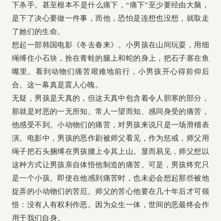
下杀手。甚至根本不是什么痛下，“痛下”至少要经由大脑，
是下了决心要做一件事，而他，恐怕是连想也没想，就取走
了她们的生命。
想起一部韩国电影《冬去春来》。小男孩在山间玩耍，用细
绳缚住小石块，拴在青蛙的腿上和蛇的身上，把石子塞在鱼
嘴里。看到动物们痛苦艰难地前行，小男孩开心得前仰后
合。这一幕真是震人心魄。
无疑，男孩是天真的，但这天真中包含着令人胆寒的部分，
那就是对恶的一无所知。常人一望而知、感同身受的痛苦，
他感受不到。小动物们的痛苦，对男孩来说只是一场滑稽表
演。电影中，男孩的恶作剧被师父看见，作为惩戒，师父用
绳子把石头捆缚在男孩腰上令其上山。显而易见，师父想以
这种方式让男孩亲自体悟他制造的痛苦。可是，男孩终究只
是一个小孩。即使在他感到痛苦时，也未必会想起那些被他
捉弄的小动物们的苦厄。师父的苦心他要在几十年后才可领
悟：没有人有权利作恶。因为众生一体，世间的恶最终会作
用于我们自身。