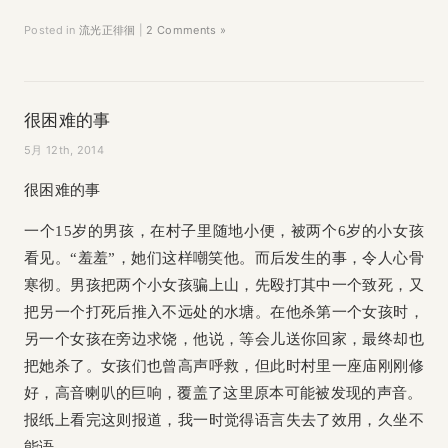
Posted in
流光正徘徊
|
2 Comments »
很困难的事
5月 12th, 2014
很困难的事
一个15岁的男孩，在村子里随地小便，被两个6岁的小女孩
看见。“羞羞”，她们这样嘲笑他。而后发生的事，令人心骨
寒彻。男孩把两个小女孩骗上山，先殴打其中一个致死，又
把另一个打死后推入不远处的水塘。在他杀第一个女孩时，
另一个女孩在旁边求饶，他说，等会儿送你回家，最终却也
把她杀了。女孩们也曾高声呼救，但此时村里一座庙刚刚修
好，高音喇叭的巨响，覆盖了这里原本可能被发现的声音。
报纸上看完这则报道，我一时觉得语言失去了效用，久坐不
能语。