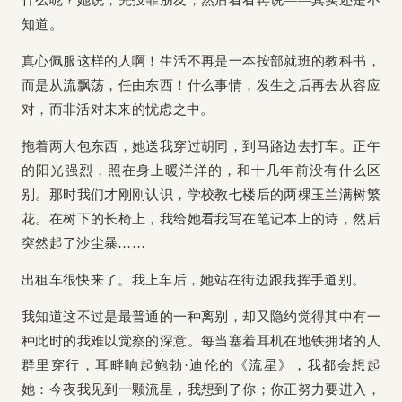
什么呢？她说，先投靠朋友，然后看看再说——其实还是不
知道。
真心佩服这样的人啊！生活不再是一本按部就班的教科书，
而是从流飘荡，任由东西！什么事情，发生之后再去从容应
对，而非活对未来的忧虑之中。
拖着两大包东西，她送我穿过胡同，到马路边去打车。正午
的阳光强烈，照在身上暖洋洋的，和十几年前没有什么区
别。那时我们才刚刚认识，学校教七楼后的两棵玉兰满树繁
花。在树下的长椅上，我给她看我写在笔记本上的诗，然后
突然起了沙尘暴……
出租车很快来了。我上车后，她站在街边跟我挥手道别。
我知道这不过是最普通的一种离别，却又隐约觉得其中有一
种此时的我难以觉察的深意。每当塞着耳机在地铁拥堵的人
群里穿行，耳畔响起鲍勃·迪伦的《流星》，我都会想起
她：今夜我见到一颗流星，我想到了你；你正努力要进入，