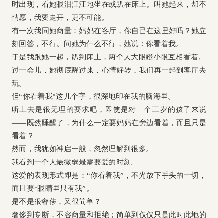
时出现，看她眼泪汪汪地坐在或趴在床上。叫她起来，却不
情愿，我要走开，更不可能。
有一次我同她商量：妈妈在客厅，你自己在这里好吗？她立
刻回答，不行。问她为什么不行，她说：你看着我。
于是我跟她一起，趴到床上，两个人大眼瞪小眼互相看着。
过一会儿，她彻底醒过来，心情好转，我们再一起到客厅去
玩。
但“你看着我”这几个字，很深地印在我的脑海里。
听上去是很无理的要求吧，即使是对一个三岁的孩子来说
——既然睡醒了，为什么一定要妈妈在旁边看着，而且只是
看着？
然而，我犹如神启一般，忽然理解到很多。
我看到一个人最微弱最需要爱的时刻。
这爱的表现形式即是：“你看着我”，不光放下手头的一切，
而且要“眼睛里只有我”。
是不是很奢侈，又很简单？
奢侈到专断，不容商量和拒绝；简单到仅仅只是此时此地的