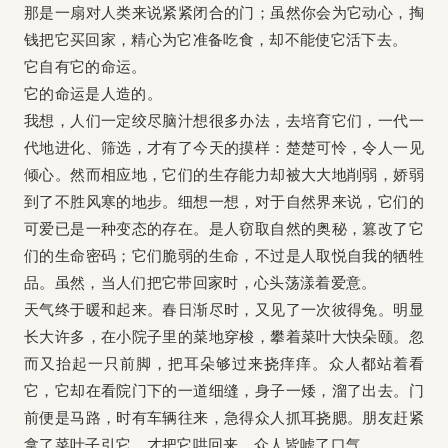
那是一扇对人类来说紧紧闭合的门；虽然你会为它动心，掏
钱把它买回家，精心为它准备吃食，却不能使它活下去。
它自有它的命运。
它的命运是人造的。
我想，人们一定绞尽脑汁想很多办法，去培育它们，一代一
代地进化、筛选，才有了今天的摸样：楚楚可怜，令人一见
倾心。然而相应地，它们的生存能力却被大大地削弱，娇弱
到了不胜风寒的地步。细想一想，对于自然界来说，它们的
可爱已是一种变态的存在。是人窃取自然的奥秘，篡改了它
们的生命密码；它们脆弱的生命，不过是人取悦自我的牺牲
品。虽然，当人们把它带回家时，心头荡漾着爱意。
天气终于暖和起来。春日渐尽时，又见了一次彼得兔。明显
长大许多，在小院子里的菜地穿梭，攀着菜叶大快朵颐。忽
而又抬起一只前脚，把耳朵够过来挠痒痒。众人都站着看
它，它却在看院门下的一道细缝，身子一矮，溜了出去。门
前便是马路，时有车辆往来，急得众人抓耳挠腮。朋友赶紧
拿了菜叶子引它，才把它哄回来。众人皆嘘了口气。