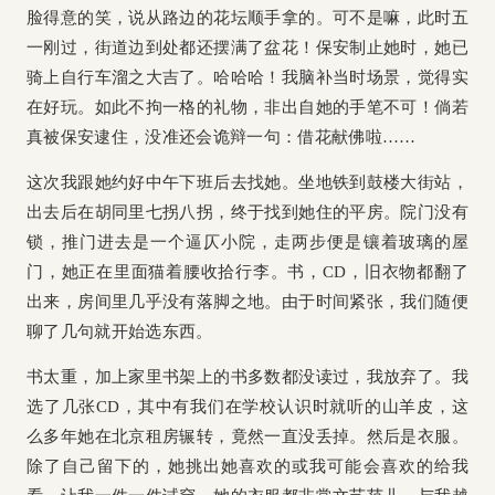
脸得意的笑，说从路边的花坛顺手拿的。可不是嘛，此时五
一刚过，街道边到处都还摆满了盆花！保安制止她时，她已
骑上自行车溜之大吉了。哈哈哈！我脑补当时场景，觉得实
在好玩。如此不拘一格的礼物，非出自她的手笔不可！倘若
真被保安逮住，没准还会诡辩一句：借花献佛啦……
这次我跟她约好中午下班后去找她。坐地铁到鼓楼大街站，
出去后在胡同里七拐八拐，终于找到她住的平房。院门没有
锁，推门进去是一个逼仄小院，走两步便是镶着玻璃的屋
门，她正在里面猫着腰收拾行李。书，CD，旧衣物都翻了
出来，房间里几乎没有落脚之地。由于时间紧张，我们随便
聊了几句就开始选东西。
书太重，加上家里书架上的书多数都没读过，我放弃了。我
选了几张CD，其中有我们在学校认识时就听的山羊皮，这
么多年她在北京租房辗转，竟然一直没丢掉。然后是衣服。
除了自己留下的，她挑出她喜欢的或我可能会喜欢的给我