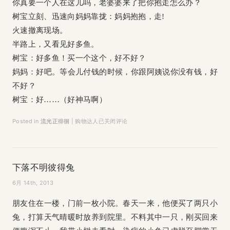
你真要一个人在这儿吗，老婆婆来了把你抱走怎么办？
树宝立刻、迅速向妈妈靠拢：妈妈抱抱，走!
火速撤离现场。
半路上，又看见好多鱼。
树宝：好多鱼！买一个这个，好不好？
妈妈：好吧。等会儿付钱的时候，你跟阿姨说你没有钱，好
不好？
树宝：好……（好神马啊）
Posted in
流光正徘徊
|
购物达人
已关闭评论
下落不明彼得兔
6月 14th, 2013
朋友住在一楼，门前一枚小院。春天一来，他便买了两只小
兔，打算天气晴暖时放养到院里。不料其中一只，刚买回来