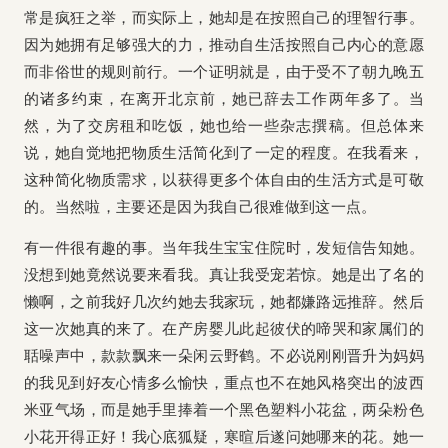
常是疯狂之举，而实际上，她却是在按照自己的理智行事。
因为她拥有足够强大的力，推动自生活按照自己内心的意愿
而非俗世的规则前行。一个证明就是，由于受不了朝九晚五
的诸多约束，在离开北京前，她已辞去工作两年多了。当
然，为了交房租和吃饭，她也给一些杂志撰稿。但总体来
说，她自觉地把物质生活简化到了一定的程度。在我看来，
这种简化物质需求，以获得更多个体自由的生活方式是可敬
的。当然啦，主要还是因为我自己很难做到这一点。
有一件很有趣的事。当年我生宝宝住院时，发短信告知她。
没想到她竟然说要来看我。真让我受宠若惊。她是出了名的
懒啊，之前我好几次约她去我家玩，她都嫌路远推辞。然后
这一次她真的来了。在产房婴儿此起彼伏的啼哭和家属们的
聒噪声中，款款飘来一朵闲云野鹤。不必说刚刚晋升为妈妈
的我见到好友心情多么愉快，重点也不在她风格突出的波西
米亚气场，而是她手里捧着一个黑色塑料小花盆，两朵粉色
小花开得正好！我心底狐疑，寒暄后遂问她哪来的花。她一