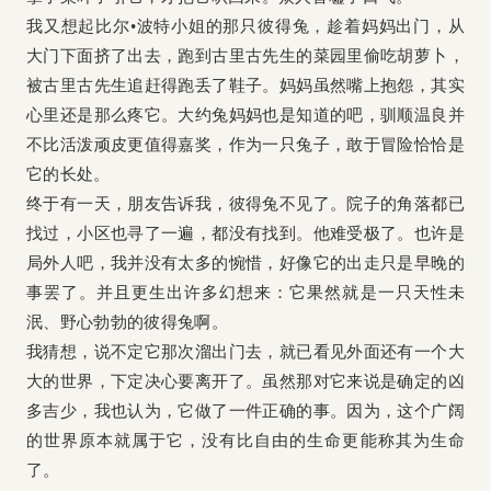
我又想起比尔•波特小姐的那只彼得兔，趁着妈妈出门，从
大门下面挤了出去，跑到古里古先生的菜园里偷吃胡萝卜，
被古里古先生追赶得跑丢了鞋子。妈妈虽然嘴上抱怨，其实
心里还是那么疼它。大约兔妈妈也是知道的吧，驯顺温良并
不比活泼顽皮更值得嘉奖，作为一只兔子，敢于冒险恰恰是
它的长处。
终于有一天，朋友告诉我，彼得兔不见了。院子的角落都已
找过，小区也寻了一遍，都没有找到。他难受极了。也许是
局外人吧，我并没有太多的惋惜，好像它的出走只是早晚的
事罢了。并且更生出许多幻想来：它果然就是一只天性未
泯、野心勃勃的彼得兔啊。
我猜想，说不定它那次溜出门去，就已看见外面还有一个大
大的世界，下定决心要离开了。虽然那对它来说是确定的凶
多吉少，我也认为，它做了一件正确的事。因为，这个广阔
的世界原本就属于它，没有比自由的生命更能称其为生命
了。