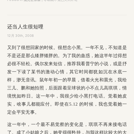
还当人生很短哩
12月 30th, 2008
又到了很想回家的时候。很想念小黑。一年不见，不知道是
不是还是那么矮胖矮胖的。为了我的蛊惑，她这半年过得想
必很不轻松。偶尔发来短信，推荐我看普宁的小说，或是抒
发一下读了某书的激动心情，其它时间都犹如沉在水底一
样，渺无音讯。鼠年年初一的早晨，借着火光和晨光，我给
三儿、鹏和她拍照，后面跟着呈球状的小不点儿高琪琪，情
境恍如昨日。这一年中，我很少给小黑打电话。觉着她皮
实，啥事儿都能应付。即使在5.12 的时候，我也觉着她一
定会平安无事。
这一年中，一个最不易觉察的变化是，琪琪不再来接电话
了。成了小姑娘之后，她变得很矜持，与我这样比较大的大