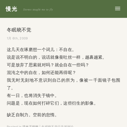
慢光
Stones taught me to fly
冬眠晓不觉
1月 6th, 2009
这几天在琢磨想一个词儿：不自在。
说是说不明白的，说话就像蚕吐丝一样，越裹越紧。
可是放弃了思索就对吗？就会自在一些吗？
混沌之中的自在，如何还能再得呢？
我无时无刻地不意识到自己的所为，像被一千面镜子包围
了。
有一日，也将消失于镜中。
问题是，现在如何打碎它们，这些衍生的影像。
缺乏自制力。空前的怠惰。
Posted in
流光正徘徊
|
冬眠晓不觉
已关闭评论