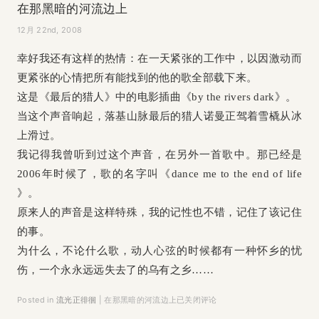
在那黑暗的河流边上
12月 22nd, 2008
幸好我还有这样的热情：在一天紧张的工作中，以因激动而
更紧张的心情把所有能找到的他的歌全部载下来。
这是《最后的猎人》中的电影插曲《by the rivers dark》。
当这个声音响起，落基山脉最后的猎人诺曼正驾着雪橇从冰
上滑过。
我记得我曾听到过这个声音，在另外一首歌中。那已经是
2006年时候了，歌的名字叫《dance me to the end of life
》。
原来人的声音是这样特殊，我的记性也不错，记住了该记住
的事。
为什么，不论什么歌，动人心弦的时候都有一种怀乡的忧
伤，一个永永远远失去了的乌有之乡……
Posted in
流光正徘徊
|
在那黑暗的河流边上
已关闭评论