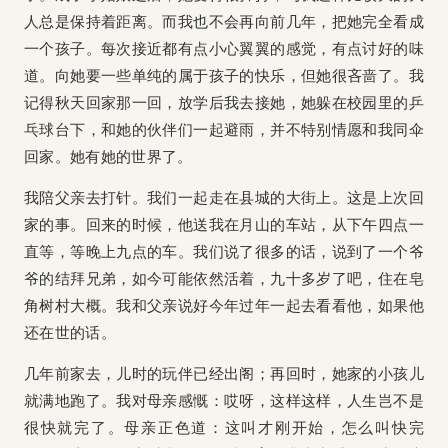
人总是保持着距离。而我也不会再向前几年，把她完全看成
一个孩子。每次接近都有点小心翼翼的感觉，有点讨好的味
道。向她要一些单纯的属于孩子的快乐，但她很吝啬了。我
记得秋天回家那一回，放学后我去接她，她躲在校园里的乒
乓球台下，和她的伙伴们一起避雨，并不特别情愿和我同伞
回家。她有她的世界了。
我陪父亲去打针。我们一起走在县城的大街上。这是上次回
家的事。回来的时候，他送我在月山的车站，从下午四点一
直等，等晚上九点的车。我们说了很多的话，说到了一个爷
爷的结拜兄弟，如今可能依然活着，九十多岁了吧，住在皂
角树村大概。我和父亲说好今年过年一起去看看他，如果他
还在世的话。
几年前家去，儿时的玩伴已经出阁；再回时，她家的小孩儿
就满地跑了。我对母亲感慨：哎呀，这样这样，人生岂不是
很快就完了。母亲正色道：这叫才刚开始，怎么叫快完